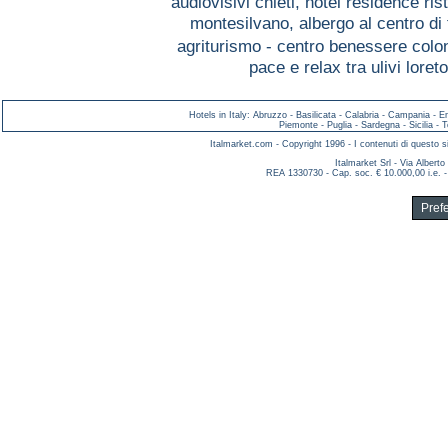
audiovisivi chieti,
hotel residence ris
montesilvano,
albergo al centro d
agriturismo - centro benessere colo
pace e relax tra ulivi loret
Hotels in Italy
:
Abruzzo
-
Basilicata
-
Calabria
-
Campania
-
E
Piemonte
-
Puglia
-
Sardegna
-
Sicilia
-
T
Italmarket.com - Copyright 1996 - I contenuti di questo si
Italmarket Srl - Via Albert
REA 1330730 - Cap. soc. € 10.000,00 i.e. -
Pref