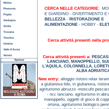
Molise
CERCA NELLE CATEGORIE:
MOD
Piemonte
E GIARDINO - DIVERTIMENTO E
Puglia
BELLEZZA
-
RISTORAZIONE E
Sardegna
ALIMENTAZIONE
- HOBBY -
ELE
Sicilia
Toscana
Trentino
Cerca attività presenti nella pro
Umbria
Valle d'Aosta
Veneto
Cerca attività presenti a:
PESCAS
Sponsor
LANCIANO
,
MANOPPELLO
,
SU
L'AQUILA
,
COLONNELLA
,
LORET
ALBA ADRIATIC
New entry:
alloggio ristoro relax tera
a giulianova lido, in giulianova,
ristor
agriturismo abruzzo -moscufo pescar
- ncc lanciano,
agriturismo in abr
manoppello,
oggetti di gioco di co
ortona,
agriturismo biologico pen