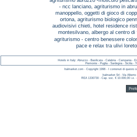
agriturismo abruzzo -moscufo pescar
- ncc lanciano,
agriturismo in abr
manoppello,
oggetti di gioco di co
ortona,
agriturismo biologico pen
audiovisivi chieti,
hotel residence ris
montesilvano,
albergo al centro d
agriturismo - centro benessere colo
pace e relax tra ulivi loret
Hotels in Italy
:
Abruzzo
-
Basilicata
-
Calabria
-
Campania
-
E
Piemonte
-
Puglia
-
Sardegna
-
Sicilia
-
T
Italmarket.com - Copyright 1996 - I contenuti di questo si
Italmarket Srl - Via Albert
REA 1330730 - Cap. soc. € 10.000,00 i.e. -
Pref