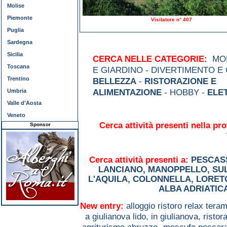
Molise
Piemonte
Visitatore n° 407
Puglia
Sardegna
Sicilia
CERCA NELLE CATEGORIE:
MOD
Toscana
E GIARDINO - DIVERTIMENTO E
Trentino
BELLEZZA
-
RISTORAZIONE E
Umbria
ALIMENTAZIONE
- HOBBY -
ELE
Valle d'Aosta
Veneto
Cerca attività presenti nella pro
Sponsor
Cerca attività presenti a:
PESCAS
LANCIANO
,
MANOPPELLO
,
SU
L'AQUILA
,
COLONNELLA
,
LORET
ALBA ADRIATIC
New entry:
alloggio ristoro relax tera
a giulianova lido, in giulianova,
ristor