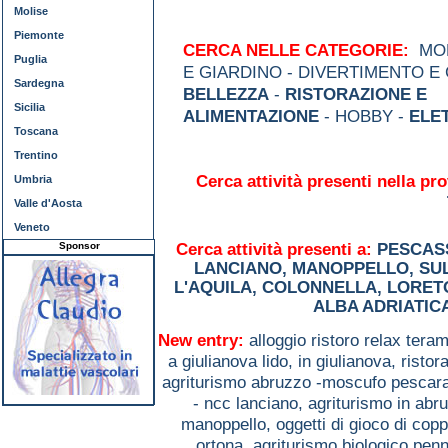
Molise
Piemonte
CERCA NELLE CATEGORIE:
MOD
Puglia
E GIARDINO - DIVERTIMENTO E
Sardegna
BELLEZZA
-
RISTORAZIONE E
Sicilia
ALIMENTAZIONE
- HOBBY -
ELE
Toscana
Trentino
Cerca attività presenti nella pro
Umbria
Valle d'Aosta
Veneto
Sponsor
Cerca attività presenti a:
PESCAS
LANCIANO
,
MANOPPELLO
,
SU
L'AQUILA
,
COLONNELLA
,
LORET
ALBA ADRIATIC
New entry:
alloggio ristoro relax tera
a giulianova lido, in giulianova,
ristor
agriturismo abruzzo -moscufo pescar
- ncc lanciano,
agriturismo in abr
manoppello,
oggetti di gioco di co
ortona,
agriturismo biologico pen