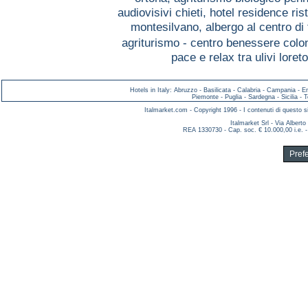
audiovisivi chieti,
hotel residence ris
montesilvano,
albergo al centro d
agriturismo - centro benessere colo
pace e relax tra ulivi loret
Hotels in Italy
:
Abruzzo
-
Basilicata
-
Calabria
-
Campania
-
E
Piemonte
-
Puglia
-
Sardegna
-
Sicilia
-
T
Italmarket.com - Copyright 1996 - I contenuti di questo si
Italmarket Srl - Via Albert
REA 1330730 - Cap. soc. € 10.000,00 i.e. -
Pref