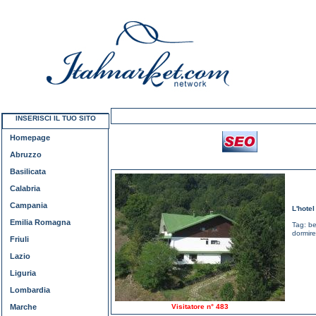
INSERISCI IL TUO SITO
Homepage
Abruzzo
Basilicata
Calabria
Campania
L'hote
Emilia Romagna
Tag:
be
dormire
Friuli
Lazio
Liguria
Lombardia
Marche
Visitatore n° 483