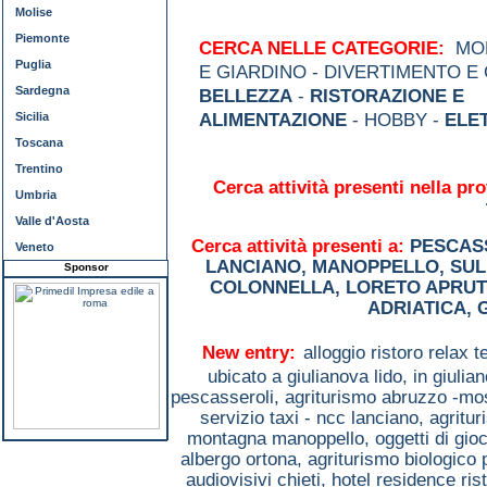
Molise
Piemonte
CERCA NELLE CATEGORIE:
MOD
Puglia
E GIARDINO - DIVERTIMENTO E
Sardegna
BELLEZZA
-
RISTORAZIONE E
Sicilia
ALIMENTAZIONE
- HOBBY -
ELE
Toscana
Trentino
Cerca attività presenti nella pro
Umbria
Valle d'Aosta
Cerca attività presenti a:
PESCAS
Veneto
LANCIANO
,
MANOPPELLO
,
SU
Sponsor
COLONNELLA
,
LORETO APRUT
ADRIATICA
,
New entry:
alloggio ristoro relax 
ubicato a giulianova lido, in giulia
pescasseroli,
agriturismo abruzzo -mo
servizio taxi - ncc lanciano,
agritur
montagna manoppello,
oggetti di gi
albergo ortona,
agriturismo biologico
audiovisivi chieti,
hotel residence ris