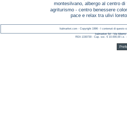
montesilvano,
albergo al centro d
agriturismo - centro benessere colo
pace e relax tra ulivi loret
Italmarket.com - Copyright 1996 - I contenuti di questo si
Italmarket Srl - Via Albert
REA 1330730 - Cap. soc. € 10.000,00 i.e. -
Pref