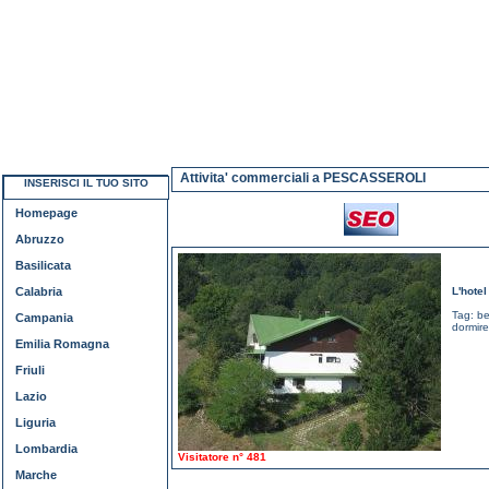
Attivita' commerciali a PESCASSEROLI
INSERISCI IL TUO SITO
Homepage
Abruzzo
Basilicata
Calabria
L'hote
Tag:
be
Campania
dormire
Emilia Romagna
Friuli
Lazio
Liguria
Lombardia
Visitatore n° 481
Marche